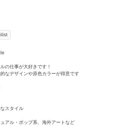
list
I
ile
イルの仕事が大好きです！
性的なデザインや原色カラーが得意です
歴
意なスタイル
ジュアル・ポップ系、海外アートなど