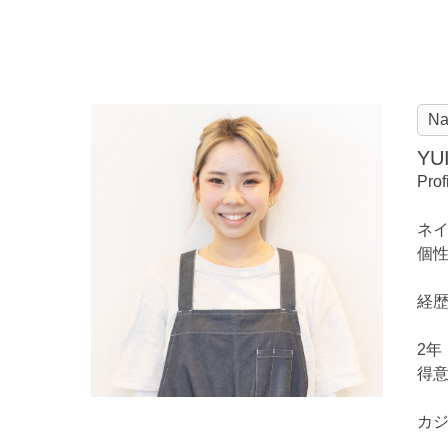
Nai
YU
Prof
ネ
個
経
2年
得
カ